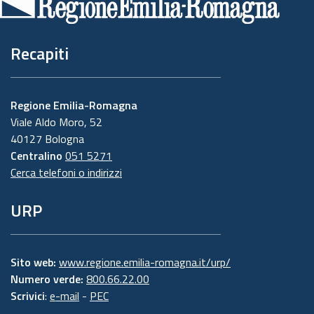
pagina
Recapiti
Regione Emilia-Romagna
Viale Aldo Moro, 52
40127 Bologna
Centralino
051 5271
Cerca telefoni o indirizzi
URP
Sito web:
www.regione.emilia-romagna.it/urp/
Numero verde:
800.66.22.00
Scrivici
:
e-mail
-
PEC