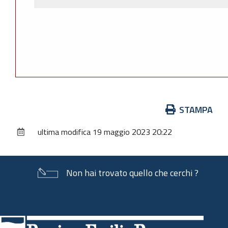
Azioni
STAMPA
sul
ultima modifica
19 maggio 2023 20:22
documento
Non hai trovato quello che cerchi ?
Piè
di