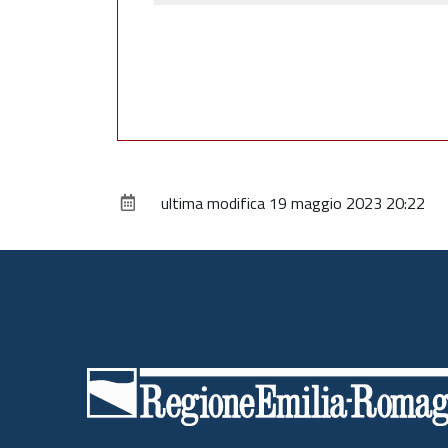
ultima modifica
19 maggio 2023 20:22
Piè
di
pagina