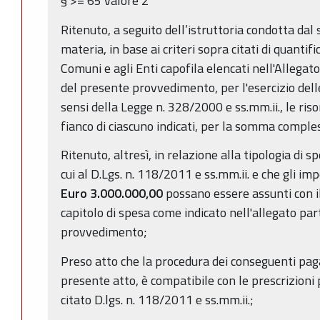
§ >= 65 valore 2
Ritenuto, a seguito dell’istruttoria condotta da
materia, in base ai criteri sopra citati di quanti
Comuni e agli Enti capofila elencati nell'Allegat
del presente provvedimento, per l'esercizio delle
sensi della Legge n. 328/2000 e ss.mm.ii., le riso
fianco di ciascuno indicati, per la somma comple
Ritenuto, altresì, in relazione alla tipologia di s
cui al D.Lgs. n. 118/2011 e ss.mm.ii. e che gli i
Euro
3.000.000,00
possano essere assunti con i
capitolo di spesa come indicato nell'allegato pa
provvedimento;
Preso atto che la procedura dei conseguenti pag
presente atto, è compatibile con le prescrizioni 
citato D.lgs. n. 118/2011 e ss.mm.ii.;