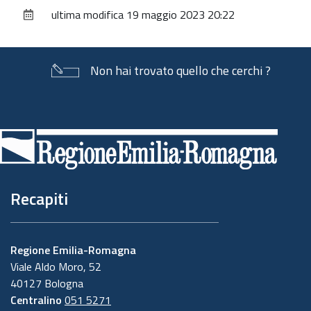
sul
ultima modifica
19 maggio 2023 20:22
documento
Non hai trovato quello che cerchi ?
Piè
di
pagina
Recapiti
Regione Emilia-Romagna
Viale Aldo Moro, 52
40127 Bologna
Centralino
051 5271