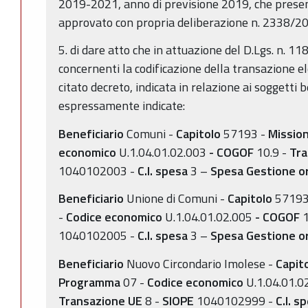
2019-2021, anno di previsione 2019, che present
approvato con propria deliberazione n. 2338/201
5. di dare atto che in attuazione del D.Lgs. n. 11
concernenti la codificazione della transazione 
citato decreto, indicata in relazione ai soggetti b
espressamente indicate:
Beneficiario
Comuni -
Capitolo
57193 -
Missio
economico
U.1.04.01.02.003
- COGOF
10.9 -
Tra
1040102003 -
C.I. spesa
3 –
Spesa Gestione or
Beneficiario
Unione di Comuni -
Capitolo
57193
-
Codice economico
U.1.04.01.02.005
- COGOF
1
1040102005 -
C.I. spesa
3 –
Spesa Gestione or
Beneficiario
Nuovo Circondario Imolese -
Capit
Programma
07 -
Codice economico
U.1.04.01.
Transazione UE
8 -
SIOPE
1040102999 -
C.I. s