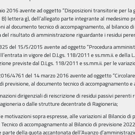
aio 2016 avente ad oggetto “Disposizioni transitorie per la ge
o B) lettera g), dell’allegato parte integrante al medesimo 
ni al documento tecnico di accompagnamento, al bilancio di p
a del risultato di amministrazione riguardante i residui peren
25 del 15/5/2015 avente ad oggetto “Procedura amministra
ell’entrata in vigore del D.Lgs. 118/2011 e ss.mm.ii. e della 
ione previste dal D.Lgs. 118/2011 e ss.mm.ii. per le variazion
/2016/4761 del 14 marzo 2016 avente ad oggetto “Circolare
io di previsione, al documento tecnico di accompagnamento e a
azioni dirigenziali di reiscrizione di residui passivi perenti
Ragioneria o dalle strutture decentrate di Ragioneria;
e motivazioni sopra espresse, alle variazioni al Bilancio di 
cnico di accompagnamento al Bilancio di previsione 2022-
 parte della quota accantonata dell’Avanzo d’amministrazion