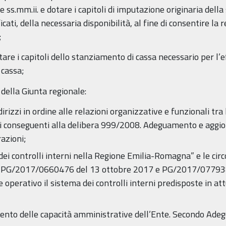
e ss.mm.ii. e dotare i capitoli di imputazione originaria dell
ficati, della necessaria disponibilità, al fine di consentire la
;
tare i capitoli dello stanziamento di cassa necessario per l’
 cassa;
della Giunta regionale:
izzi in ordine alle relazioni organizzative e funzionali tra l
ti conseguenti alla delibera 999/2008. Adeguamento e agg
razioni;
ei controlli interni nella Regione Emilia-Romagna” e le circ
le PG/2017/0660476 del 13 ottobre 2017 e PG/2017/077938
e operativo il sistema dei controlli interni predisposte in a
nto delle capacità amministrative dell’Ente. Secondo Adeg