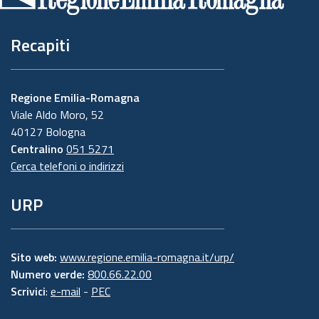
pagina
Recapiti
Regione Emilia-Romagna
Viale Aldo Moro, 52
40127 Bologna
Centralino
051 5271
Cerca telefoni o indirizzi
URP
Sito web:
www.regione.emilia-romagna.it/urp/
Numero verde:
800.66.22.00
Scrivici
:
e-mail
-
PEC