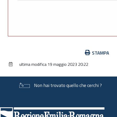
Azioni
STAMPA
sul
ultima modifica
19 maggio 2023 20:22
documento
Non hai trovato quello che cerchi ?
Piè
di