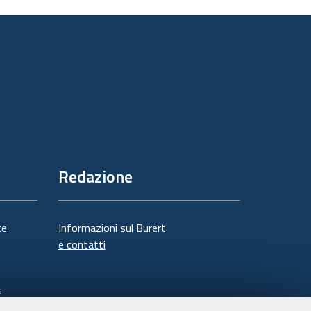
sul
documento
Redazione
te
Informazioni sul Burert
e contatti
à