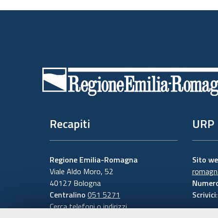
Piè
di
pagina
Recapiti
URP
Regione Emilia-Romagna
Sito w
Viale Aldo Moro, 52
romagna
40127 Bologna
Numero
Centralino
051 5271
Scrivici
Cerca telefoni o indirizzi