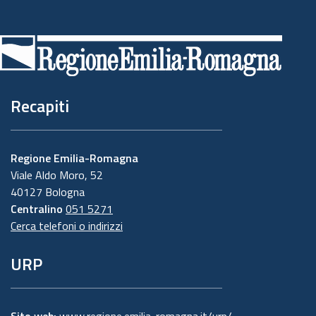
Piè
di
pagina
Recapiti
Regione Emilia-Romagna
Viale Aldo Moro, 52
40127 Bologna
Centralino
051 5271
Cerca telefoni o indirizzi
URP
Sito web:
www.regione.emilia-romagna.it/urp/