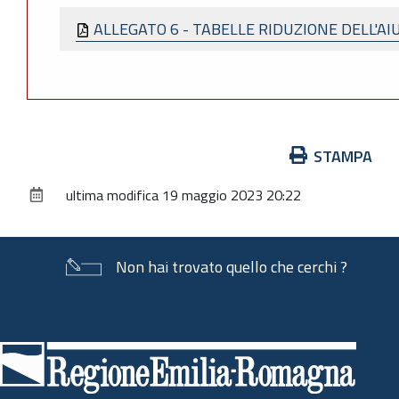
ALLEGATO 6 - TABELLE RIDUZIONE DELL'A
Azioni
STAMPA
sul
ultima modifica
19 maggio 2023 20:22
documento
Non hai trovato quello che cerchi ?
Piè
di
pagina