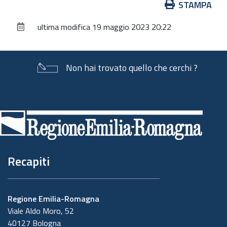
Azioni
STAMPA
sul
ultima modifica
19 maggio 2023 20:22
documento
Non hai trovato quello che cerchi ?
Piè
di
pagina
Recapiti
Regione Emilia-Romagna
Viale Aldo Moro, 52
40127 Bologna