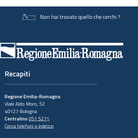
Non hai trovato quello che cerchi ?
Piè
di
pagina
Recapiti
Regione Emilia-Romagna
Viale Aldo Moro, 52
40127 Bologna
Centralino
051 5271
Cerca telefoni o indirizzi