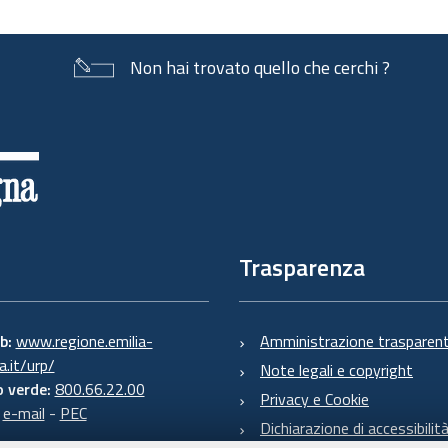
Non hai trovato quello che cerchi ?
Trasparenza
eb:
www.regione.emilia-
Amministrazione trasparen
.it/urp/
Note legali e copyright
 verde:
800.66.22.00
Privacy e Cookie
:
e-mail
-
PEC
Dichiarazione di accessibilit