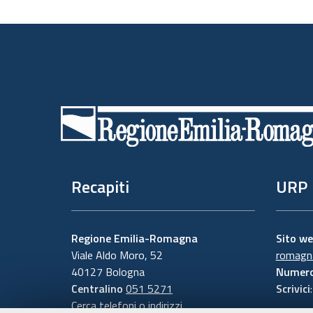
Piè
di
pagina
Recapiti
URP
Regione Emilia-Romagna
Sito w
Viale Aldo Moro, 52
romagna
40127 Bologna
Numero
Centralino
051 5271
Scrivici
Cerca telefoni o indirizzi