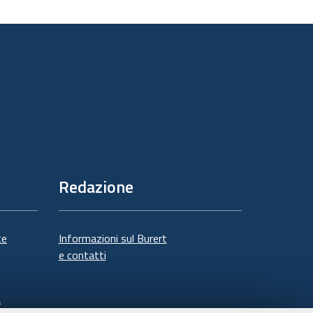
sul
documento
Redazione
te
Informazioni sul Burert
e contatti
à