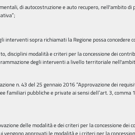
imentali, di autocostruzione e auto recupero, nell'ambito d
ativa”;
li interventi sopra richiamati la Regione possa concedere con
o, disciplini modalità e criteri per la concessione dei contrib
rammazione degli interventi a livello territoriale nell'ambito
azione n. 43 del 25 gennaio 2016 “Approvazione dei requisiti 
ee familiari pubbliche e private ai sensi dell’art. 3, comma 1
azione delle modalità e dei criteri per la concessione dei co
cui vengono approvati le modalità e i criteri per la concessione