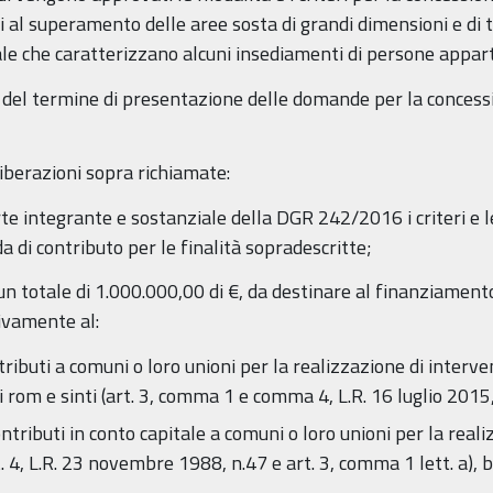
i al superamento delle aree sosta di grandi dimensioni e di t
ale che caratterizzano alcuni insediamenti di persone appar
del termine di presentazione delle domande per la concession
iberazioni sopra richiamate:
arte integrante e sostanziale della DGR 242/2016 i criteri e l
di contributo per le finalità sopradescritte;
 un totale di 1.000.000,00 di €, da destinare al finanziamento
tivamente al:
ributi a comuni o loro unioni per la realizzazione di inte
ei rom e sinti (art. 3, comma 1 e comma 4, L.R. 16 luglio 2015
tributi in conto capitale a comuni o loro unioni per la realiz
 4, L.R. 23 novembre 1988, n.47 e art. 3, comma 1 lett. a), b