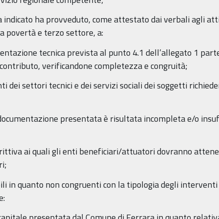
 indicato ha provveduto, come attestato dai verbali agli atti
la povertà e terzo settore, a:
mentazione tecnica prevista al punto 4.1 dell’allegato 1 par
contributo, verificandone completezza e congruità;
i dei settori tecnici e dei servizi sociali dei soggetti richie
a documentazione presentata è risultata incompleta e/o insu
rittiva ai quali gli enti beneficiari/attuatori dovranno atten
i;
i in quanto non congruenti con la tipologia degli interventi p
e:
to capitale presentata dal Comune di Ferrara in quanto rela