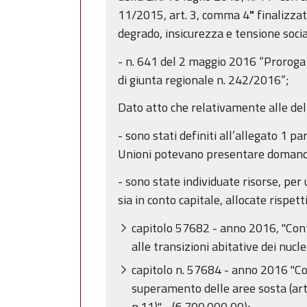
11/2015, art. 3, comma 4
"
finalizzat
degrado, insicurezza e tensione soci
- n. 641 del 2 maggio 2016 “Proroga 
di giunta regionale n. 242/2016”;
Dato atto che relativamente alle del
- sono stati definiti all’allegato 1 p
Unioni potevano presentare domanda 
- sono state individuate risorse, per
sia in conto capitale, allocate rispet
capitolo 57682 - anno 2016, "Cont
alle transizioni abitative dei nucl
capitolo n. 57684 - anno 2016 "Con
superamento delle aree sosta (art.
n.11)" - (€ 700.000,00);