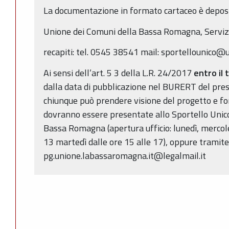
La documentazione in formato cartaceo è deposi
Unione dei Comuni della Bassa Romagna, Serviz
recapiti: tel. 0545 38541 mail: sportellounico
Ai sensi dell’art. 5 3 della L.R. 24/2017
entro il 
dalla data di pubblicazione nel BURERT del pre
chiunque può prendere visione del progetto e f
dovranno essere presentate allo Sportello Unico
Bassa Romagna (apertura ufficio: lunedì, mercole
13 martedì dalle ore 15 alle 17), oppure tramit
pg.unione.labassaromagna.it@legalmail.it