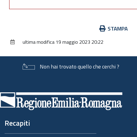
Azioni
STAMPA
sul
ultima modifica
19 maggio 2023 20:22
documento
Non hai trovato quello che cerchi ?
Piè
di
pagina
Recapiti