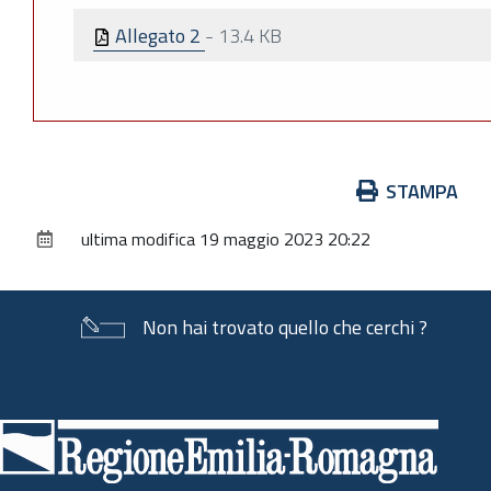
Allegato 2
-
13.4 KB
Azioni
STAMPA
sul
ultima modifica
19 maggio 2023 20:22
documento
Non hai trovato quello che cerchi ?
Piè
di
pagina