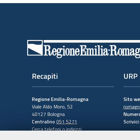
Piè
di
pagina
Recapiti
URP
Regione Emilia-Romagna
Sito w
Viale Aldo Moro, 52
romagna
40127 Bologna
Numero
Centralino
051 5271
Scrivici
Cerca telefoni o indirizzi