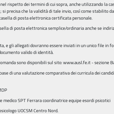
l rispetto dei termini di cui sopra, anche utilizzando la case
si precisa che la validità di tale invio, così come stabilito 
 casella di posta elettronica certificata personale.
asella di posta elettronica semplice/ordinaria anche se indir
 e gli allegati dovranno essere inviati in un unico file in f
documento valido di identità.
 domanda sono disponibili sul sito: www.ausl.fe.it - sezione B
 base di una valutazione comparativa dei curricula dei candida
SMDP
te medico SPT Ferrara coordinatrice equipe esordi psicotici
e psicologo UOCSM Centro Nord.