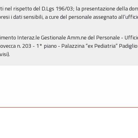
ati nel rispetto del D.Lgs 196/03; la presentazione della do
esi i dati sensibili, a cure del personale assegnato all’uffi
timento Interaz.le Gestionale Amm.ne del Personale - Uffici
iovecca n. 203 - 1° piano - Palazzina “ex Pediatria” Padigli
isi).