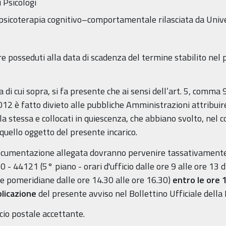
i Psicologi
sicoterapia cognitivo–comportamentale rilasciata da Univers
ere posseduti alla data di scadenza del termine stabilito ne
 di cui sopra, si fa presente che ai sensi dell’art. 5, comma 
12 è fatto divieto alle pubbliche Amministrazioni attribuire 
la stessa e collocati in quiescenza, che abbiano svolto, nel c
 quello oggetto del presente incarico.
ocumentazione allegata dovranno pervenire tassativamente a
 - 44121 (5° piano - orari d'ufficio dalle ore 9 alle ore 13 di 
re pomeridiane dalle ore 14.30 alle ore 16.30)
entro le ore 
blicazione
del presente avviso nel Bollettino Ufficiale del
icio postale accettante.