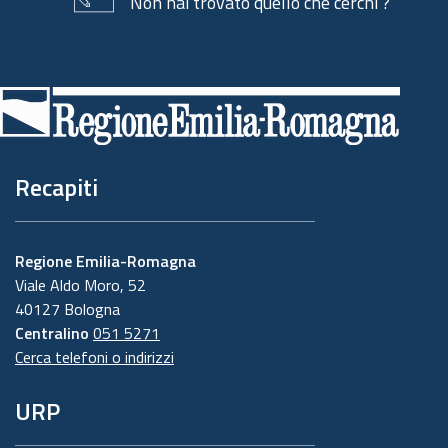
Non hai trovato quello che cerchi ?
Piè
di
pagina
Recapiti
Regione Emilia-Romagna
Viale Aldo Moro, 52
40127 Bologna
Centralino
051 5271
Cerca telefoni o indirizzi
URP