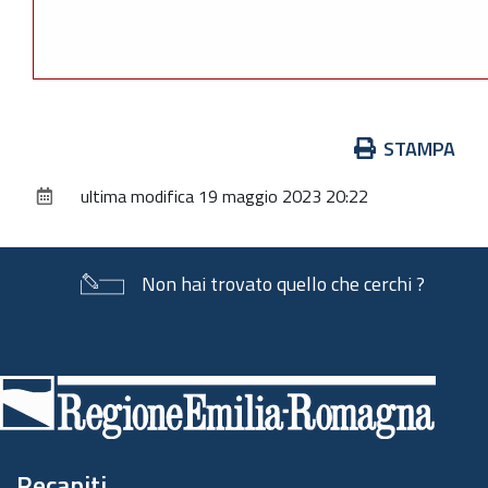
Azioni
STAMPA
sul
ultima modifica
19 maggio 2023 20:22
documento
Non hai trovato quello che cerchi ?
Piè
di
pagina
Recapiti