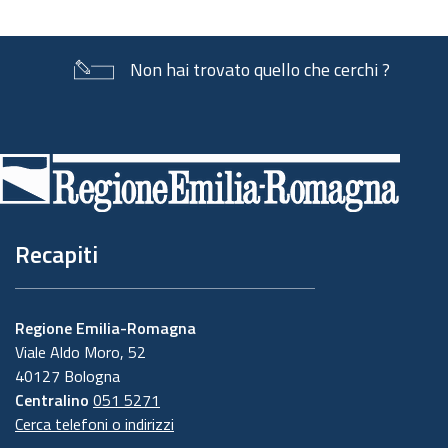
Non hai trovato quello che cerchi ?
Piè
di
pagina
Recapiti
Regione Emilia-Romagna
Viale Aldo Moro, 52
40127 Bologna
Centralino
051 5271
Cerca telefoni o indirizzi