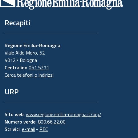
pagina
Recapiti
Regione Emilia-Romagna
Viale Aldo Moro, 52
40127 Bologna
Centralino
051 5271
Cerca telefoni o indirizzi
URP
Sito web:
www.regione.emilia-romagna.it/urp/
Numero verde:
800.66.22.00
Scrivici
:
e-mail
-
PEC