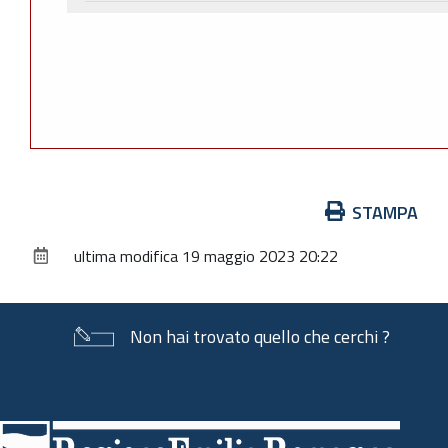
Azioni
STAMPA
sul
ultima modifica
19 maggio 2023 20:22
documento
Non hai trovato quello che cerchi ?
Piè
di