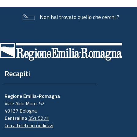
Non hai trovato quello che cerchi ?
Piè
di
pagina
Recapiti
Regione Emilia-Romagna
Viale Aldo Moro, 52
40127 Bologna
Centralino
051 5271
Cerca telefoni o indirizzi