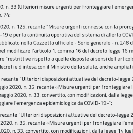
0, n. 33 (Ulteriori misure urgenti per fronteggiare l’emerg
. 74;
2020, n. 125, recante “Misure urgenti connesse con la prorog
 e per la continuità operativa del sistema di allerta COVI
blicato nella Gazzetta ufficiale - Serie generale - n. 248 d
 nel modificare l’articolo 1, comma 16 del decreto legge 16 m
 “restrittive rispetto a quelle disposte ai sensi dell’articolo
i decreti e d’intesa con il Ministro della salute, anche ampliat
, recante “Ulteriori disposizioni attuative del decreto-legge
ggio 2020, n. 35, recante «Misure urgenti per fronteggiare
gio 2020, n. 33, convertito, con modificazioni, dalla legge 
eggiare l'emergenza epidemiologica da COVID-19»”;
 recante “Ulteriori disposizioni attuative del decreto-legge 
o 2020, n. 35, recante «Misure urgenti per fronteggiare l'
20, n. 33, convertito, con modificazioni, dalla legge 14 lugl