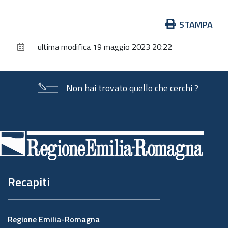
Azioni
STAMPA
sul
ultima modifica
19 maggio 2023 20:22
documento
Non hai trovato quello che cerchi ?
Piè
di
pagina
Recapiti
Regione Emilia-Romagna