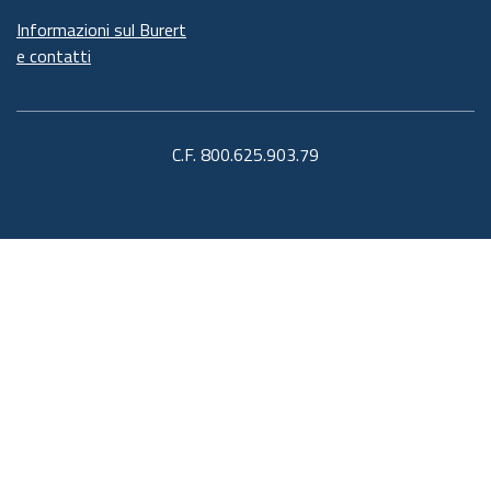
Informazioni sul Burert
e contatti
C.F. 800.625.903.79