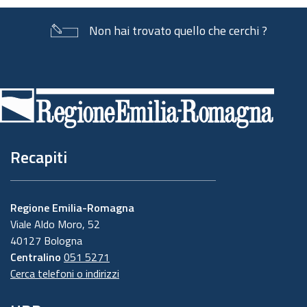
Non hai trovato quello che cerchi ?
Piè
di
pagina
Recapiti
Regione Emilia-Romagna
Viale Aldo Moro, 52
40127 Bologna
Centralino
051 5271
Cerca telefoni o indirizzi