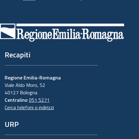
Piè
di
pagina
Recapiti
Regione Emilia-Romagna
Viale Aldo Moro, 52
40127 Bologna
Centralino
051 5271
Cerca telefoni o indirizzi
URP