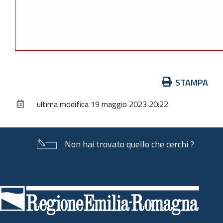
Azioni
STAMPA
sul
ultima modifica
19 maggio 2023 20:22
documento
Non hai trovato quello che cerchi ?
Piè
di
pagina