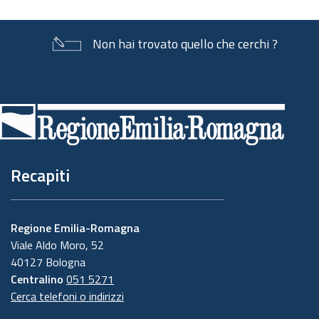
Non hai trovato quello che cerchi ?
Piè
di
pagina
Recapiti
Regione Emilia-Romagna
Viale Aldo Moro, 52
40127 Bologna
Centralino
051 5271
Cerca telefoni o indirizzi