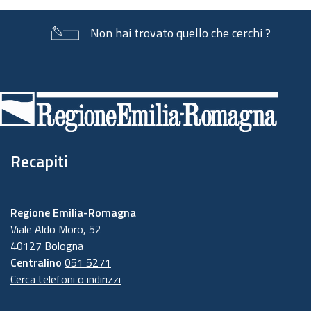
Non hai trovato quello che cerchi ?
Piè
di
pagina
Recapiti
Regione Emilia-Romagna
Viale Aldo Moro, 52
40127 Bologna
Centralino
051 5271
Cerca telefoni o indirizzi