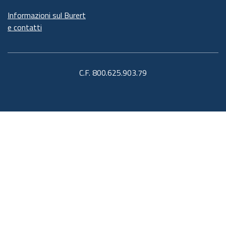
Informazioni sul Burert
e contatti
C.F. 800.625.903.79