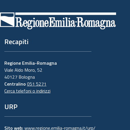
Piè
di
pagina
Recapiti
Regione Emilia-Romagna
Viale Aldo Moro, 52
40127 Bologna
Centralino
051 5271
Cerca telefoni o indirizzi
URP
Sito web:
www.regione.emilia-romagna.it/urp/