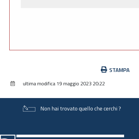
Azioni
STAMPA
sul
ultima modifica
19 maggio 2023 20:22
documento
Non hai trovato quello che cerchi ?
Piè
di