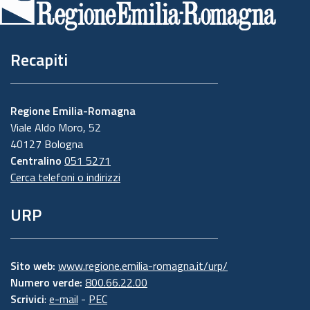
pagina
Recapiti
Regione Emilia-Romagna
Viale Aldo Moro, 52
40127 Bologna
Centralino
051 5271
Cerca telefoni o indirizzi
URP
Sito web:
www.regione.emilia-romagna.it/urp/
Numero verde:
800.66.22.00
Scrivici
:
e-mail
-
PEC