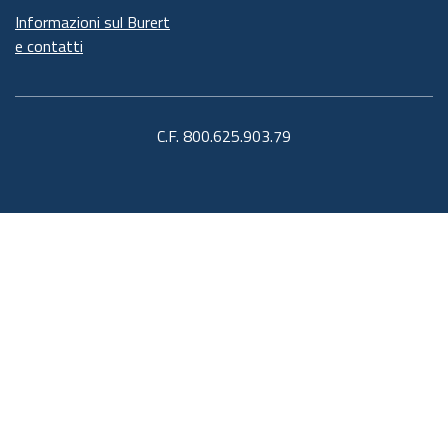
Informazioni sul Burert
e contatti
C.F. 800.625.903.79