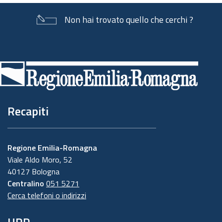
Non hai trovato quello che cerchi ?
Piè
di
pagina
Recapiti
Regione Emilia-Romagna
Viale Aldo Moro, 52
40127 Bologna
Centralino
051 5271
Cerca telefoni o indirizzi