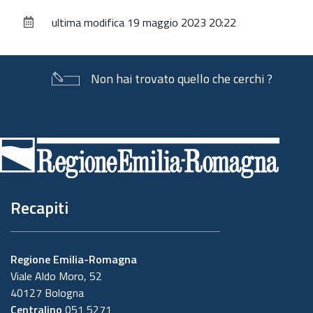
sul
ultima modifica
19 maggio 2023 20:22
documento
Non hai trovato quello che cerchi ?
Piè
di
pagina
Recapiti
Regione Emilia-Romagna
Viale Aldo Moro, 52
40127 Bologna
Centralino
051 5271