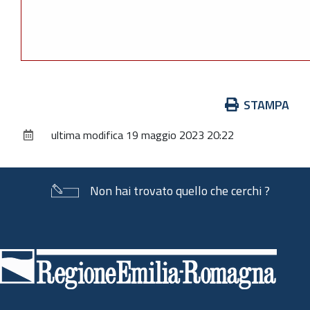
Azioni
STAMPA
sul
ultima modifica
19 maggio 2023 20:22
documento
Non hai trovato quello che cerchi ?
Piè
di
pagina