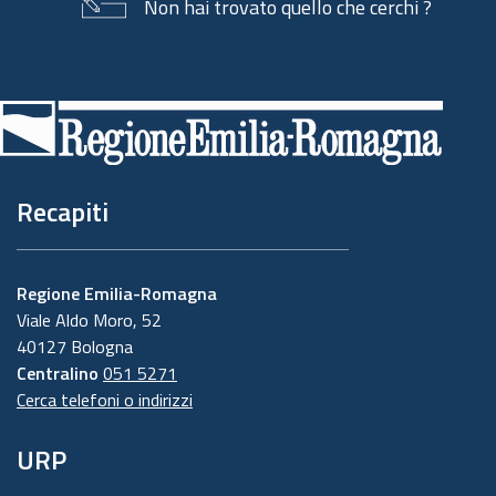
Non hai trovato quello che cerchi ?
Piè
di
pagina
Recapiti
Regione Emilia-Romagna
Viale Aldo Moro, 52
40127 Bologna
Centralino
051 5271
Cerca telefoni o indirizzi
URP