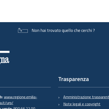
Non hai trovato quello che cerchi ?
Trasparenza
eb:
www.regione.emilia-
Amministrazione trasparen
.it/urp/
Note legali e copyright
 verde:
800.66.22.00