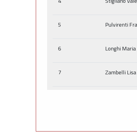
4
Stigliano Val
5
Pulvirenti Fr
6
Longhi Maria
7
Zambelli Lisa