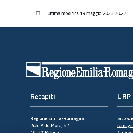
ultima modifica
19 maggio 2023 20:22
Piè
di
pagina
Recapiti
URP
Regione Emilia-Romagna
Sito w
Viale Aldo Moro, 52
romagna
40127 Bologna
Numero