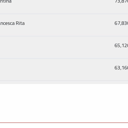
entina
73,87
ancesca Rita
67,83
65,12
63,16