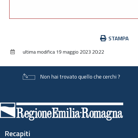
Azioni
STAMPA
sul
ultima modifica
19 maggio 2023 20:22
documento
Non hai trovato quello che cerchi ?
Piè
di
pagina
Recapiti