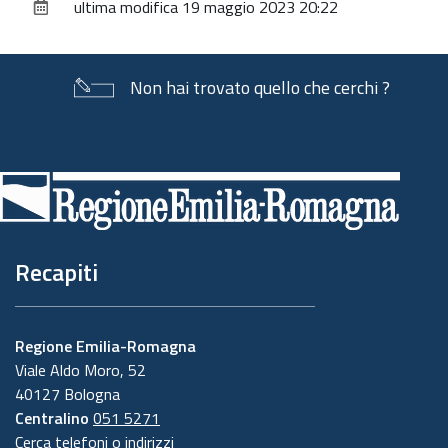
ultima modifica
19 maggio 2023 20:22
documento
Non hai trovato quello che cerchi ?
Piè
di
pagina
Recapiti
Regione Emilia-Romagna
Viale Aldo Moro, 52
40127 Bologna
Centralino
051 5271
Cerca telefoni o indirizzi