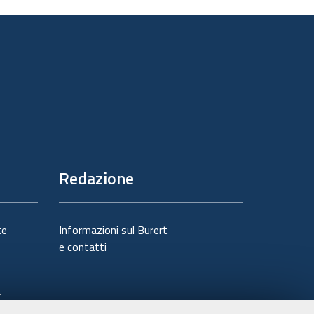
sul
documento
Redazione
te
Informazioni sul Burert
e contatti
à