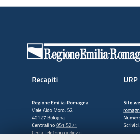
Piè
di
pagina
Recapiti
URP
Regione Emilia-Romagna
Sito w
Viale Aldo Moro, 52
romagna
40127 Bologna
Numero
Centralino
051 5271
Scrivici
Cerca telefoni o indirizzi