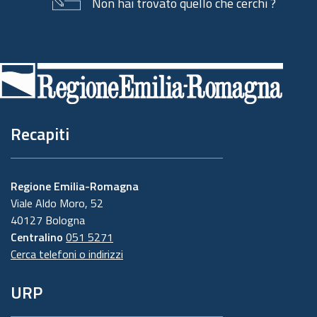
Non hai trovato quello che cerchi ?
Piè
di
pagina
Recapiti
Regione Emilia-Romagna
Viale Aldo Moro, 52
40127 Bologna
Centralino
051 5271
Cerca telefoni o indirizzi
URP