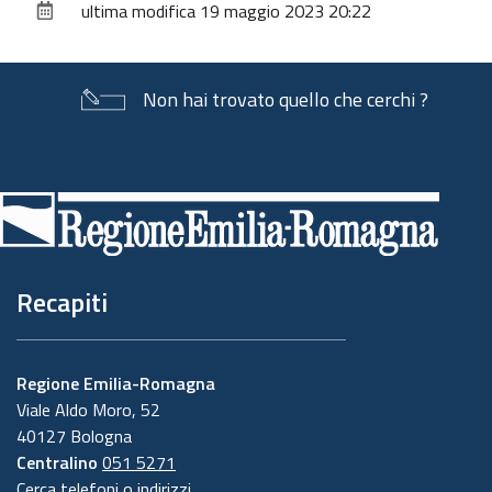
ultima modifica
19 maggio 2023 20:22
documento
Non hai trovato quello che cerchi ?
Piè
di
pagina
Recapiti
Regione Emilia-Romagna
Viale Aldo Moro, 52
40127 Bologna
Centralino
051 5271
Cerca telefoni o indirizzi