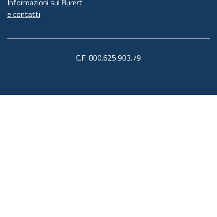
Informazioni sul Burert
e contatti
C.F. 800.625.903.79