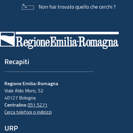
Non hai trovato quello che cerchi ?
Piè
di
pagina
Recapiti
Regione Emilia-Romagna
Viale Aldo Moro, 52
40127 Bologna
Centralino
051 5271
Cerca telefoni o indirizzi
URP