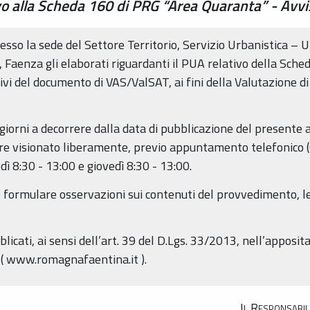
o alla Scheda 160 di PRG “Area Quaranta” - Avvi
esso la sede del Settore Territorio, Servizio Urbanistica – Uf
, Faenza gli elaborati riguardanti il PUA relativo della Sch
vi del documento di VAS/ValSAT, ai fini della Valutazione d
iorni a decorrere dalla data di pubblicazione del presente av
e visionato liberamente, previo appuntamento telefonico 
dì 8:30 - 13:00 e giovedì 8:30 - 13:00.
 formulare osservazioni sui contenuti del provvedimento, l
blicati, ai sensi dell’art. 39 del D.Lgs. 33/2013, nell’apposit
( www.romagnafaentina.it ).
Il Responsabil