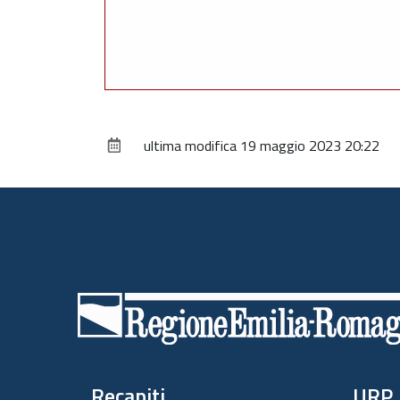
ultima modifica
19 maggio 2023 20:22
Piè
di
pagina
Recapiti
URP