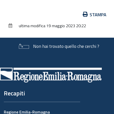
Azioni
STAMPA
sul
ultima modifica
19 maggio 2023 20:22
documento
Non hai trovato quello che cerchi ?
Piè
di
pagina
Recapiti
Regione Emilia-Romagna