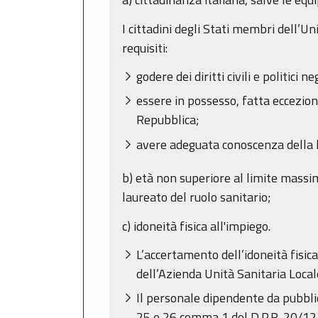
I cittadini degli Stati membri dell’U
requisiti:
godere dei diritti civili e politici
essere in possesso, fatta eccezione d
Repubblica;
avere adeguata conoscenza della l
b) età non superiore al limite massi
laureato del ruolo sanitario;
c) idoneità fisica all'impiego.
L’accertamento dell’idoneità fisic
dell’Azienda Unità Sanitaria Local
Il personale dipendente da pubblich
25 e 26 comma 1 del D.P.R. 20/12/