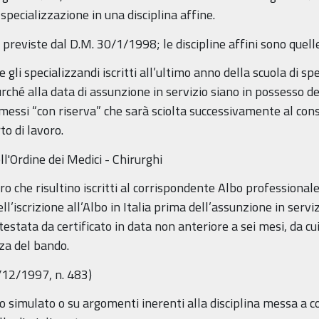
 specializzazione in una disciplina affine.
e previste dal D.M. 30/1/1998; le discipline affini sono quell
i specializzandi iscritti all’ultimo anno della scuola di sp
urché alla data di assunzione in servizio siano in possesso d
mmessi “con riserva” che sarà sciolta successivamente al co
o di lavoro.
ell'Ordine dei Medici - Chirurghi
ro che risultino iscritti al corrispondente Albo professionale
’iscrizione all’Albo in Italia prima dell’assunzione in serviz
ttestata da certificato in data non anteriore a sei mesi, da c
nza del bando.
0/12/1997, n. 483)
co simulato o su argomenti inerenti alla disciplina messa a c