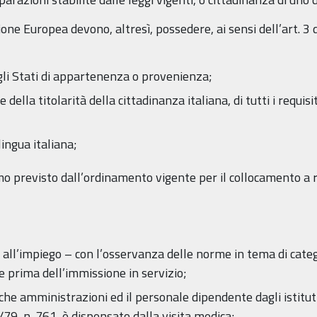
nione Europea devono, altresì, possedere, ai sensi dell’art. 
 negli Stati di appartenenza o provenienza;
ella titolarità della cittadinanza italiana, di tutti i requisiti
ingua italiana;
mo previsto dall’ordinamento vigente per il collocamento a r
a all’impiego – con l’osservanza delle norme in tema di categ
e prima dell’immissione in servizio;
e amministrazioni ed il personale dipendente dagli istituti, o
79, n. 761, è dispensato dalla visita medica;