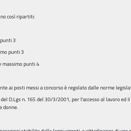
no così ripartiti:
 punti 3
simo punti 3
le massimo punti 4
nte ai posti messi a concorso è regolato dalle norme legislat
7 del D.Lgs n. 165 del 30/3/2001, per l'accesso al lavoro ed i
 e donne.
iparazioni stabilite dalle leggi vigenti, o cittadinanza di uno