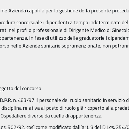
come Azienda capofila per la gestione della presente procedu
edura concorsuale i dipendenti a tempo indeterminato del
rati nel profilo professionale di Dirigente Medico di Ginecol
partenenza. In fase di utilizzo delle graduatorie i dipenden
corso nelle Aziende sanitarie sopramenzionate, non potranno
oggetto del concorso
D.P.R. n. 483/97 il personale del ruolo sanitario in servizio
 disciplina relativa al posto di ruolo già ricoperto alla pred
e Ospedaliere diverse da quella di appartenenza.
Lgs. 502/92, così come modificato dall’art. 8 del D.Lgs. 254/