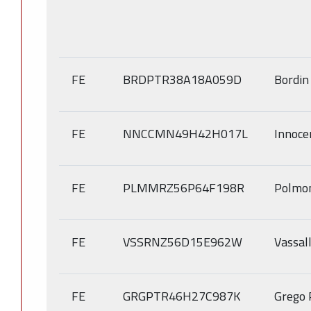
FE
BRDPTR38A18A059D
Bordin
FE
NNCCMN49H42H017L
Innoce
FE
PLMMRZ56P64F198R
Polmon
FE
VSSRNZ56D15E962W
Vassal
FE
GRGPTR46H27C987K
Grego 