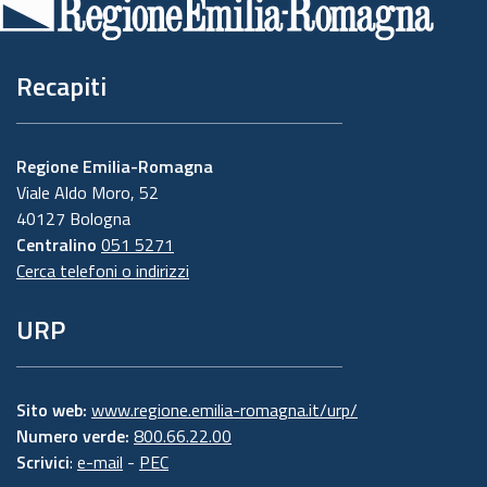
pagina
Recapiti
Regione Emilia-Romagna
Viale Aldo Moro, 52
40127 Bologna
Centralino
051 5271
Cerca telefoni o indirizzi
URP
Sito web:
www.regione.emilia-romagna.it/urp/
Numero verde:
800.66.22.00
Scrivici
:
e-mail
-
PEC