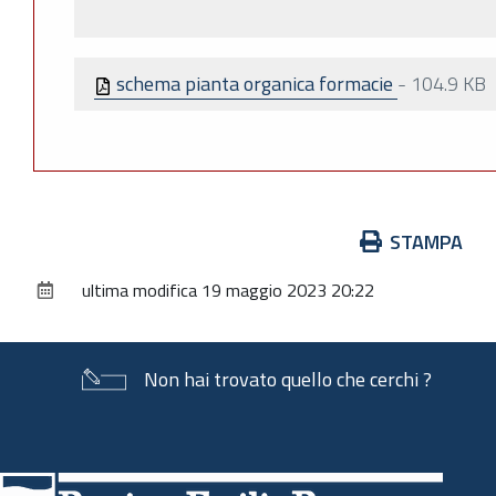
schema pianta organica formacie
-
104.9 KB
Azioni
STAMPA
sul
ultima modifica
19 maggio 2023 20:22
documento
Non hai trovato quello che cerchi ?
Piè
di