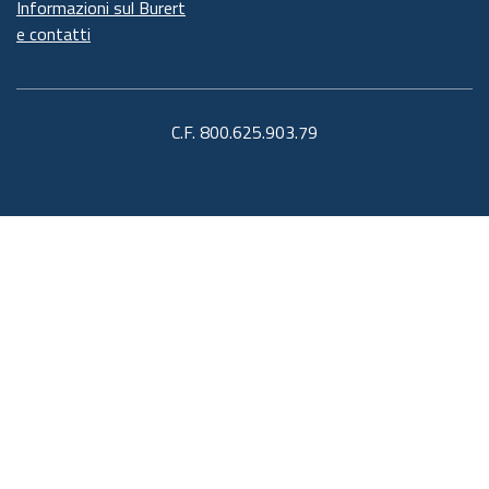
Informazioni sul Burert
e contatti
C.F. 800.625.903.79