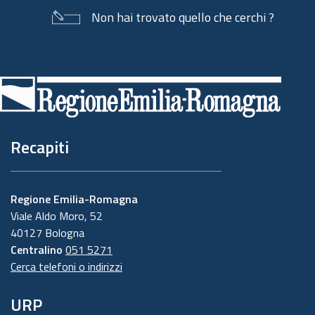
Non hai trovato quello che cerchi ?
Piè
di
pagina
Recapiti
Regione Emilia-Romagna
Viale Aldo Moro, 52
40127 Bologna
Centralino
051 5271
Cerca telefoni o indirizzi
URP