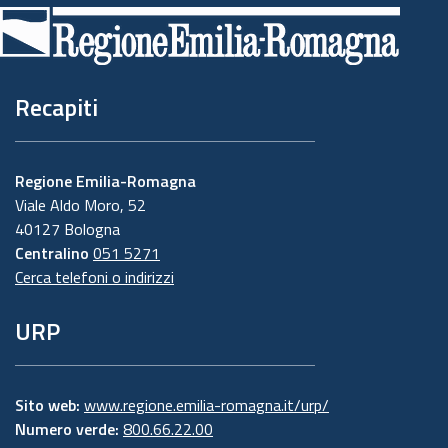
di
pagina
Recapiti
Regione Emilia-Romagna
Viale Aldo Moro, 52
40127 Bologna
Centralino
051 5271
Cerca telefoni o indirizzi
URP
Sito web:
www.regione.emilia-romagna.it/urp/
Numero verde:
800.66.22.00