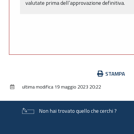
valutate prima dell’approvazione definitiva.
Azioni
STAMPA
sul
ultima modifica
19 maggio 2023 20:22
documento
Non hai trovato quello che cerchi ?
Piè