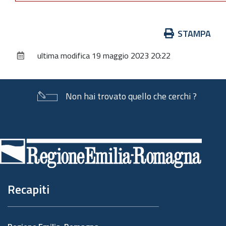
Azioni
STAMPA
sul
ultima modifica
19 maggio 2023 20:22
documento
Non hai trovato quello che cerchi ?
Piè
di
pagina
Recapiti