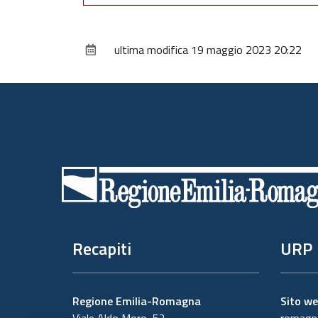
ultima modifica
19 maggio 2023 20:22
Piè
di
pagina
Recapiti
URP
Regione Emilia-Romagna
Sito w