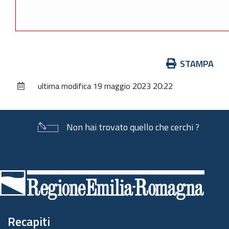
Azioni
STAMPA
sul
ultima modifica
19 maggio 2023 20:22
documento
Non hai trovato quello che cerchi ?
Piè
di
pagina
Recapiti